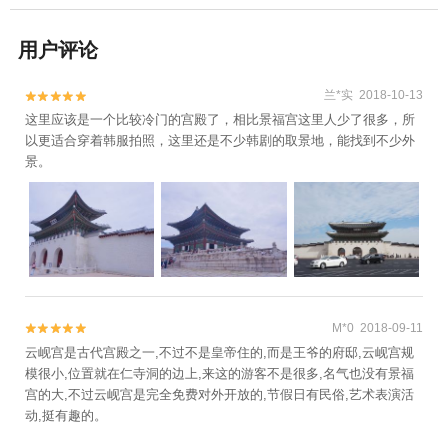
用户评论
兰*实 2018-10-13


这里应该是一个比较冷门的宫殿了，相比景福宫这里人少了很多，所
以更适合穿着韩服拍照，这里还是不少韩剧的取景地，能找到不少外
景。
M*0 2018-09-11


云岘宫是古代宫殿之一,不过不是皇帝住的,而是王爷的府邸,云岘宫规
模很小,位置就在仁寺洞的边上,来这的游客不是很多,名气也没有景福
宫的大,不过云岘宫是完全免费对外开放的,节假日有民俗,艺术表演活
动,挺有趣的。