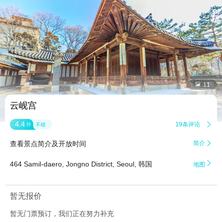


11
云岘宫
4.4
19条评论

分
不错
查看景点简介及开放时间
简介


464 Samil-daero, Jongno District, Seoul, 韩国
地图
暂无报价
暂无门票预订，我们正在努力补充