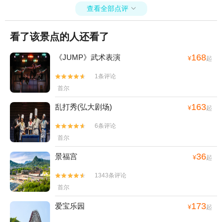
查看全部点评

看了该景点的人还看了
168
《JUMP》武术表演
¥
起
1条评论


首尔
163
乱打秀(弘大剧场)
¥
起
6条评论


首尔
36
景福宫
¥
起
1343条评论


首尔
173
爱宝乐园
¥
起