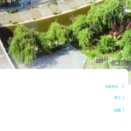

17
8条评论

简介


地图