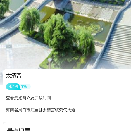
太清宫
4.4
分
不错
查看景点简介及开放时间
河南省周口市鹿邑县太清宫镇紫气大道