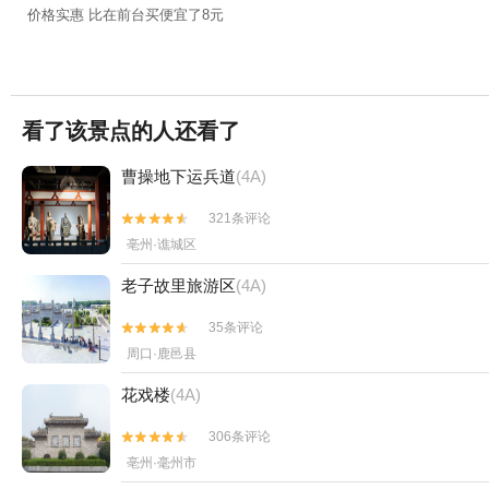
价格实惠 比在前台买便宜了8元
看了该景点的人还看了
曹操地下运兵道
(4A)
321条评论


亳州·谯城区
老子故里旅游区
(4A)
35条评论


周口·鹿邑县
花戏楼
(4A)
306条评论


亳州·毫州市