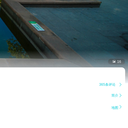

16
365条评论

简介


地图