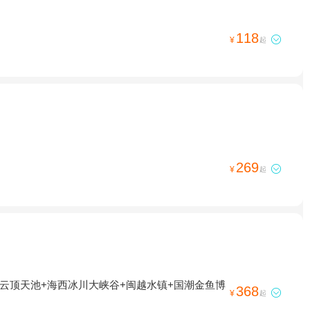
118

¥
起
269

¥
起
+云顶天池+海西冰川大峡谷+闽越水镇+国潮金鱼博
368

¥
起