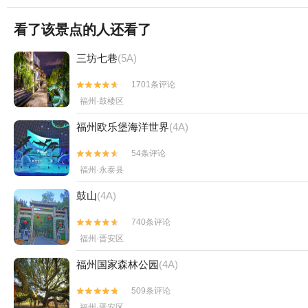
看了该景点的人还看了
三坊七巷
(5A)
1701条评论


福州·鼓楼区
福州欧乐堡海洋世界
(4A)
54条评论


福州·永泰县
鼓山
(4A)
740条评论


福州·晋安区
福州国家森林公园
(4A)
509条评论


福州·晋安区