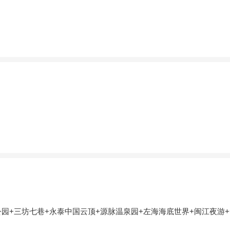
公园+三坊七巷+永泰中国云顶+源脉温泉园+左海海底世界+闽江夜游