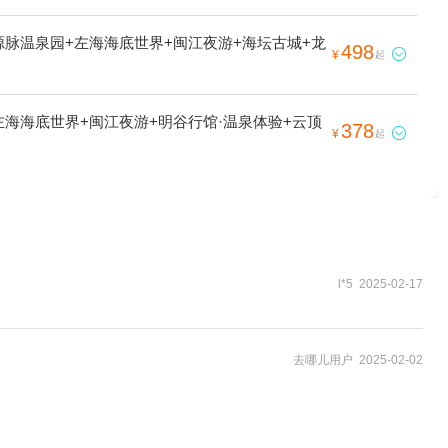
源脉温泉园+左海海底世界+闽江夜游+海坛古城+龙
498

¥
起
左海海底世界+闽江夜游+明谷行馆·温泉体验+云顶
378

¥
起
l*5 2025-02-17
去哪儿用户 2025-02-02