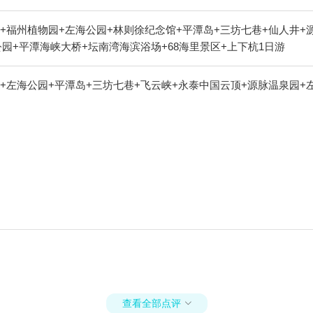
+福州植物园+左海公园+林则徐纪念馆+平潭岛+三坊七巷+仙人井+
园+平潭海峡大桥+坛南湾海滨浴场+68海里景区+上下杭1日游
+左海公园+平潭岛+三坊七巷+飞云峡+永泰中国云顶+源脉温泉园+
查看全部点评
