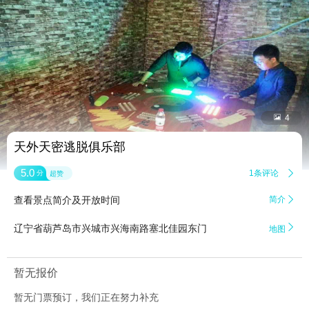


4
天外天密逃脱俱乐部
5.0
1条评论

分
超赞
查看景点简介及开放时间
简介


辽宁省葫芦岛市兴城市兴海南路塞北佳园东门
地图
暂无报价
暂无门票预订，我们正在努力补充