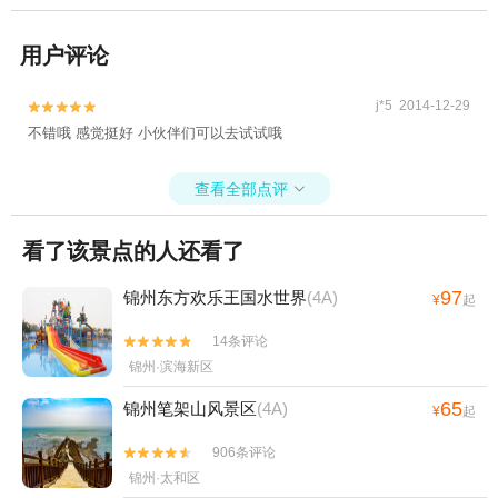
用户评论
j*5 2014-12-29


不错哦 感觉挺好 小伙伴们可以去试试哦
查看全部点评

看了该景点的人还看了
97
锦州东方欢乐王国水世界
(4A)
¥
起
14条评论


锦州·滨海新区
65
锦州笔架山风景区
(4A)
¥
起
906条评论


锦州·太和区