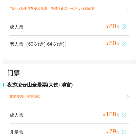
与乐山大佛同在凌云九峰，两景区距离一公里；
优待政策

80
成人票

¥
起
50
老人票（60岁(含)-64岁(含)）

¥
起
门票
夜游凌云山全景票(大佛+地官)
夜游凌云山游览须知

158
成人票

¥
起
79
儿童票

¥
起