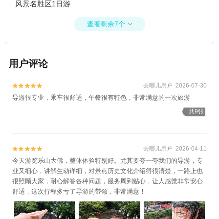
风景名胜区1日游
查看剩余7个

用户评论
去哪儿用户 2026-07-30


导游很专业，乘车很舒适，午餐很有特色，非常满意的一次旅游
共9张
去哪儿用户 2026-04-11


今天游览乐山大佛，整体体验特别好。尤其要夸一夸我们的导游，专
业又细心，讲解生动详细，对景点历史文化介绍得很清楚，一路上也
很照顾大家，耐心解答各种问题，服务周到贴心，让人感觉非常安心
舒适，这次行程多亏了导游的带领，非常满意！