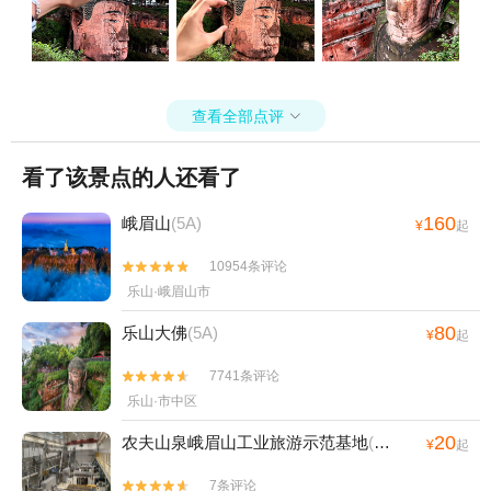
查看全部点评

看了该景点的人还看了
160
峨眉山
(5A)
¥
起
10954条评论


乐山·峨眉山市
80
乐山大佛
(5A)
¥
起
7741条评论


乐山·市中区
20
农夫山泉峨眉山工业旅游示范基地
(4A)
¥
起
7条评论

