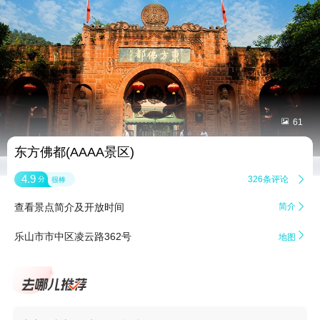


61
东方佛都(AAAA景区)
4.9
326条评论

分
很棒
查看景点简介及开放时间
简介


乐山市市中区凌云路362号
地图