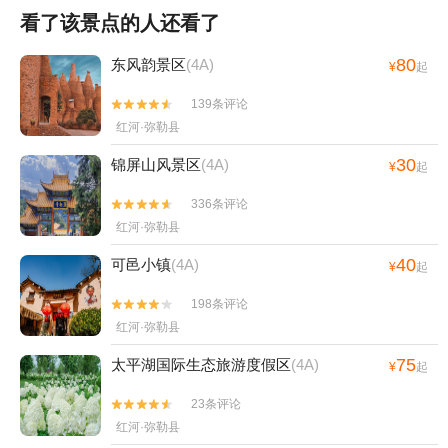
看了该景点的人还看了
80
东风韵景区
(4A)
¥
起
139条评论


红河·弥勒县
30
锦屏山风景区
(4A)
¥
起
336条评论


红河·弥勒县
40
可邑小镇
(4A)
¥
起
198条评论


红河·弥勒县
75
太平湖国际生态旅游度假区
(4A)
¥
起
23条评论


红河·弥勒县