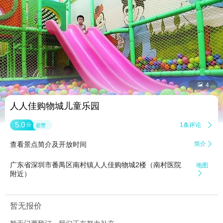


4
人人佳购物城儿童乐园
5.0
1条评论

分
超赞
查看景点简介及开放时间
简介

广东省深圳市番禺区南村镇人人佳购物城2楼（南村医院
地图
附近）

暂无报价