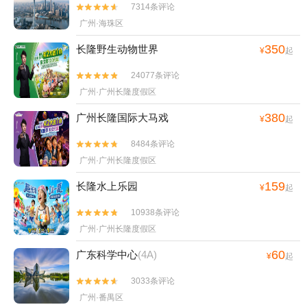
7314条评论


广州·海珠区
350
长隆野生动物世界
¥
起
24077条评论


广州·广州长隆度假区
380
广州长隆国际大马戏
¥
起
8484条评论


广州·广州长隆度假区
159
长隆水上乐园
¥
起
10938条评论


广州·广州长隆度假区
60
广东科学中心
(4A)
¥
起
3033条评论


广州·番禺区