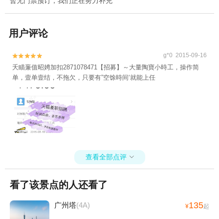
暂无门票预订，我们正在努力补充
用户评论
g*0 2015-09-16


夭瞄蒹值昭娉加扣2871078471【招募】～大量陶寶小時工，操作简
单，壹单壹结，不拖欠，只要有”空馀時间‘就能上任
查看全部点评

看了该景点的人还看了
135
广州塔
(4A)
¥
起