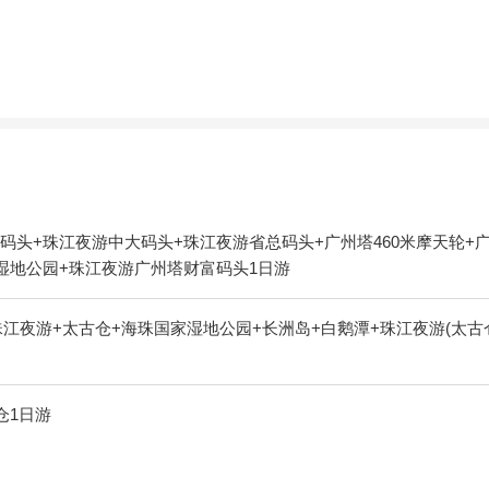
码头+珠江夜游中大码头+珠江夜游省总码头+广州塔460米摩天轮+
湿地公园+珠江夜游广州塔财富码头1日游
江夜游+太古仓+海珠国家湿地公园+长洲岛+白鹅潭+珠江夜游(太古
仓1日游