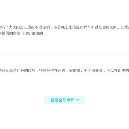
的吗？大太阳走江边好不浪漫哟，不是晚上来浪漫的吗？不过既然fg说到，走就
欢拍照的盆友们你们都懂的
的特别就是红色的砖墙，很多船停在岸边，好像附近有个游艇会，可以在那里的
查看全部点评
