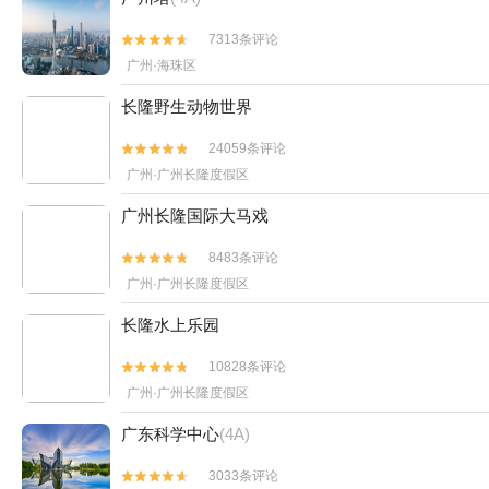
7313条评论


广州·海珠区
长隆野生动物世界
24059条评论


广州·广州长隆度假区
广州长隆国际大马戏
8483条评论


广州·广州长隆度假区
长隆水上乐园
10828条评论


广州·广州长隆度假区
广东科学中心
(4A)
3033条评论

