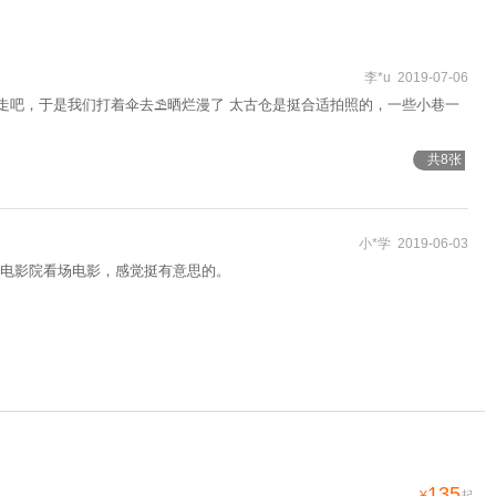
李*u 2019-07-06
走吧，于是我们打着伞去⛱晒烂漫了 太古仓是挺合适拍照的，一些小巷一
共8张
小*学 2019-06-03
电影院看场电影，感觉挺有意思的。
135
¥
起