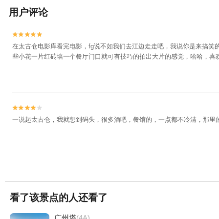
用户评论


在太古仓电影库看完电影，fg说不如我们去江边走走吧，我说你是来搞笑
些小花一片红砖墙一个餐厅门口就可有技巧的拍出大片的感觉，哈哈，喜


一说起太古仓，我就想到码头，很多酒吧，餐馆的，一点都不冷清，那里
看了该景点的人还看了
广州塔
(4A)