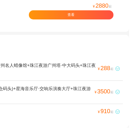
2880
¥
起
查看
广州名人蜡像馆+珠江夜游广州塔·中大码头+珠江夜
288

¥
起
仓码头)+星海音乐厅·交响乐演奏大厅+珠江夜游
3500

¥
起
910

¥
起