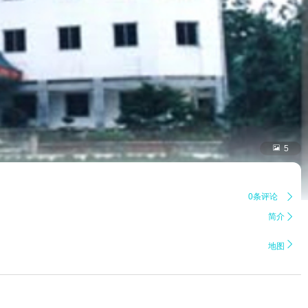

5
0条评论

简介


地图