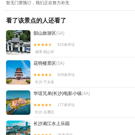
暂无门票预订，我们正在努力补充
看了该景点的人还看了
韶山旅游区
(5A)
815条评论


湘潭·韶山市
花明楼景区
(5A)
828条评论


长沙·宁乡县
华谊兄弟(长沙)电影小镇
(4A)
177条评论


长沙·岳麓区
长沙湘江水上乐园