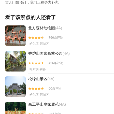
暂无门票预订，我们正在努力补充
看了该景点的人还看了
北方森林动物园
(4A)
766条评论


哈尔滨·阿城区
香炉山国家森林公园
(4A)
456条评论


哈尔滨·宾县
松峰山景区
(4A)
60条评论


哈尔滨·阿城区
森工平山皇家鹿苑
(4A)