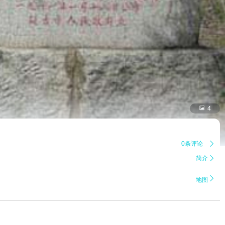

4
0条评论

简介


地图