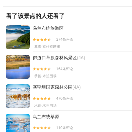
看了该景点的人还看了
乌兰布统旅游区
274条评论


赤峰·克什克腾旗
御道口草原森林风景区
(4A)
164条评论


承德·木兰围场
塞罕坝国家森林公园
(4A)
470条评论


承德·木兰围场
乌兰布统草原
110条评论

