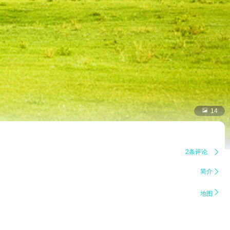

14
2条评论

简介


地图