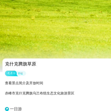
克什克腾旗草原
4.4
分
不错
查看景点简介及开放时间
赤峰市克什克腾旗乌兰布统生态文化旅游景区
一日游