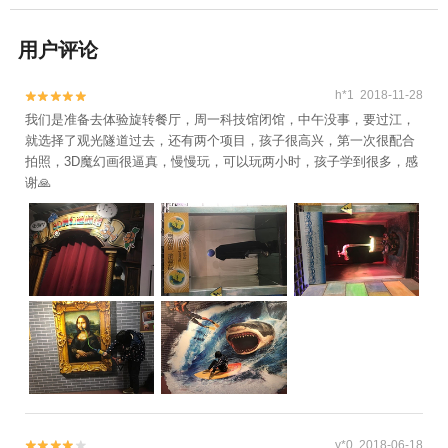
用户评论
h*1 2018-11-28


我们是准备去体验旋转餐厅，周一科技馆闭馆，中午没事，要过江，
就选择了观光隧道过去，还有两个项目，孩子很高兴，第一次很配合
拍照，3D魔幻画很逼真，慢慢玩，可以玩两小时，孩子学到很多，感
谢🙏
y*0 2018-06-18

