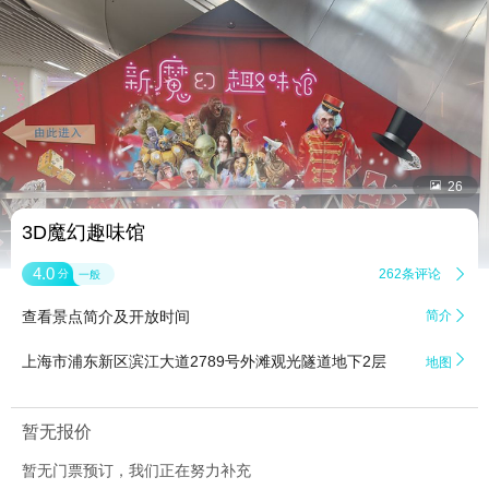


26
3D魔幻趣味馆
4.0
262条评论

分
一般
查看景点简介及开放时间
简介


上海市浦东新区滨江大道2789号外滩观光隧道地下2层
地图
暂无报价
暂无门票预订，我们正在努力补充