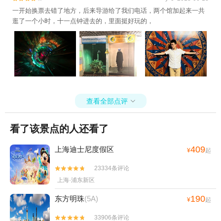
一开始换票去错了地方，后来导游给了我们电话，两个馆加起来一共
逛了一个小时，十一点钟进去的，里面挺好玩的，
查看全部点评

看了该景点的人还看了
409
上海迪士尼度假区
¥
起
23334条评论


上海·浦东新区
190
东方明珠
(5A)
¥
起
33906条评论

