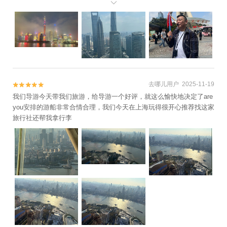
是带着朋友出游一样真诚。有这样的导游同行，旅途才变得格外顺

利、舒心又难忘。真心感谢一路的陪伴与付出，辛苦啦，也由衷推荐
给每一位想要安心出行的朋友。
去哪儿用户 2025-11-19


我们导游今天带我们旅游，给导游一个好评，就这么愉快地决定了are
you安排的游船非常合情合理，我们今天在上海玩得很开心推荐找这家
旅行社还帮我拿行李