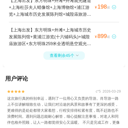
【上海出发】东方明珠+外滩+外滩观光隧道
198
+上海杜莎夫人蜡像馆+上海博物馆+浦江游

¥
起
览+上海城市历史发展陈列馆+城隍庙旅游区
+东方明珠游船码头1日游
【上海出发】东方明珠+外滩+上海城市历史
899
发展陈列馆+黄浦江游览(十六铺码头)+城隍

¥
起
庙旅游区+东方明珠259米全透明悬空观光廊1
日游
查看剩余45个

用户评论
c*5 2026-03-29


这次旅行真的特别幸运，遇到了一位用心又负责的导游。肖导游一路
上不仅讲解细致生动，让我们对沿途的风景和故事有了更深的感受，
更难得的是处处都替大家着想，行程安排得松紧有度，既不赶路也不
浪费时间。遇到问题总能耐心解答，细心提醒注意事项，对老人和同
伴也格外照顾，让人一路都觉得安心又温暖。 不只是完成工作，更像