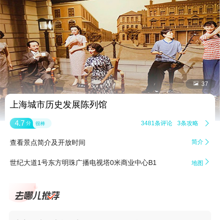


37
上海城市历史发展陈列馆
4.7
3481条评论
3条攻略

分
很棒
查看景点简介及开放时间
简介


世纪大道1号东方明珠广播电视塔0米商业中心B1
地图