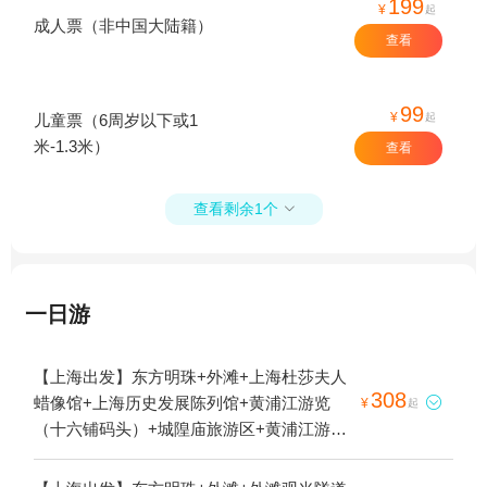
199
¥
起
成人票（非中国大陆籍）
查看
99
¥
起
儿童票（6周岁以下或1
米-1.3米）
查看
查看剩余1个

一日游
【上海出发】东方明珠+外滩+上海杜莎夫人
308
蜡像馆+上海历史发展陈列馆+黄浦江游览

¥
起
（十六铺码头）+城隍庙旅游区+黄浦江游览
（东方明珠码头）1日游