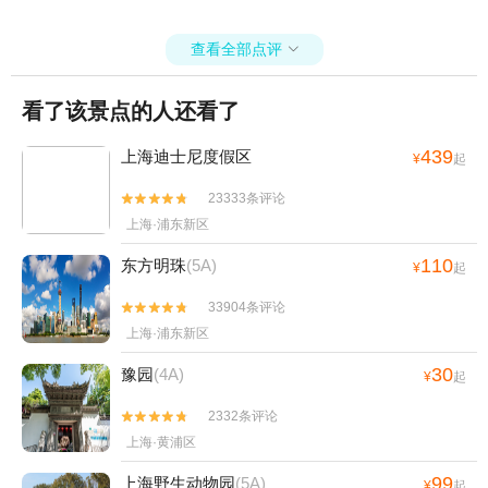
查看全部点评

看了该景点的人还看了
439
上海迪士尼度假区
¥
起
23333条评论


上海·浦东新区
110
东方明珠
(5A)
¥
起
33904条评论


上海·浦东新区
30
豫园
(4A)
¥
起
2332条评论


上海·黄浦区
99
上海野生动物园
(5A)
¥
起