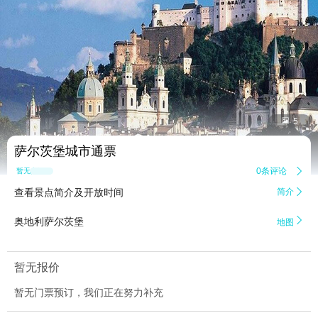


5
萨尔茨堡城市通票
0条评论

暂无点评
查看景点简介及开放时间
简介


奥地利萨尔茨堡
地图
暂无报价
暂无门票预订，我们正在努力补充