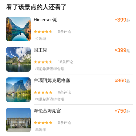
看了该景点的人还看了
399
Hintersee湖
¥
起
0条评论


拉姆绍
399
国王湖
¥
起
18条评论


柯尼希斯湖畔舍瑙
860
舍瑙阿姆克尼格塞
¥
起
0条评论


柯尼希斯湖畔舍瑙
750
海伦基姆湖宫
¥
起
0条评论


基姆湖