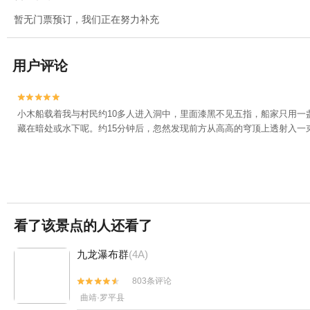
暂无门票预订，我们正在努力补充
用户评论


小木船载着我与村民约10多人进入洞中，里面漆黑不见五指，船家只用
藏在暗处或水下呢。约15分钟后，忽然发现前方从高高的穹顶上透射入一
看了该景点的人还看了
九龙瀑布群
(4A)
803条评论


曲靖·罗平县