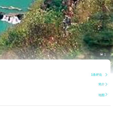

1
1条评论

简介


地图