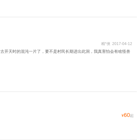
精*侠 2017-04-12
盘古开天时的混沌一片了，要不是村民长期进出此洞，我真害怕会有啥怪兽
60
¥
起