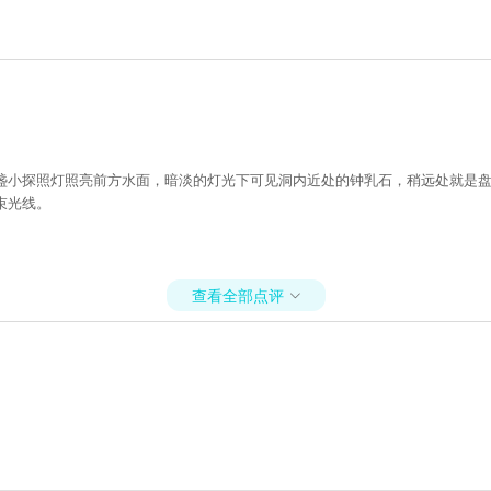
一盏小探照灯照亮前方水面，暗淡的灯光下可见洞内近处的钟乳石，稍远处就是
束光线。
查看全部点评
