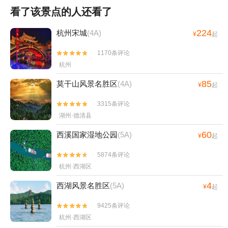
看了该景点的人还看了
224
杭州宋城
(4A)
¥
起
1170条评论


杭州
85
莫干山风景名胜区
(4A)
¥
起
3315条评论


湖州·德清县
60
西溪国家湿地公园
(5A)
¥
起
5874条评论


杭州·西湖区
4
西湖风景名胜区
(5A)
¥
起
9425条评论


杭州·西湖区