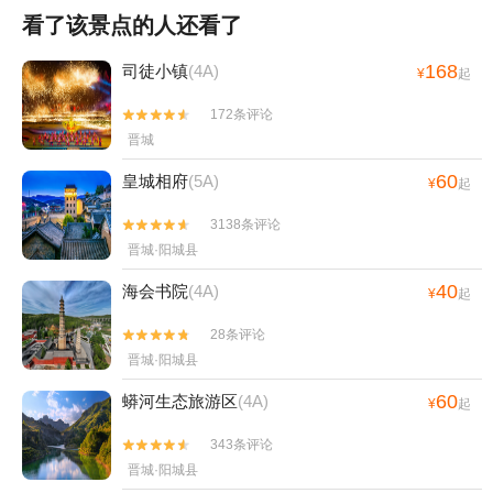
看了该景点的人还看了
168
司徒小镇
(4A)
¥
起
172条评论


晋城
60
皇城相府
(5A)
¥
起
3138条评论


晋城·阳城县
40
海会书院
(4A)
¥
起
28条评论


晋城·阳城县
60
蟒河生态旅游区
(4A)
¥
起
343条评论


晋城·阳城县