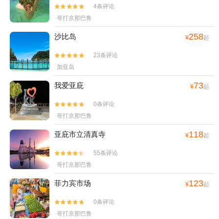
4条评论


哥打京那巴鲁
258
沙比岛
¥
起
23条评论


加亚岛
73
我爱亚庇
¥
起
0条评论


哥打京那巴鲁
118
亚庇市立清真寺
¥
起
55条评论


哥打京那巴鲁
123
菲力宾市场
¥
起
0条评论


哥打京那巴鲁