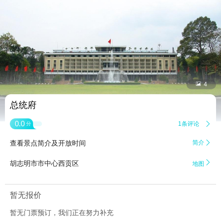


4
总统府
0.0
1条评论

分
查看景点简介及开放时间
简介


胡志明市市中心西贡区
地图
暂无报价
暂无门票预订，我们正在努力补充