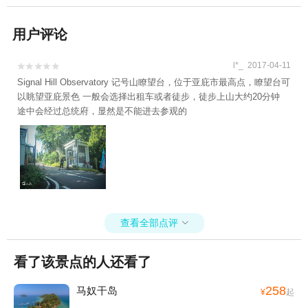
用户评论
l*_ 2017-04-11


Signal Hill Observatory 记号山瞭望台，位于亚庇市最高点，瞭望台可
以眺望亚庇景色 一般会选择出租车或者徒步，徒步上山大约20分钟
途中会经过总统府，显然是不能进去参观的
查看全部点评

看了该景点的人还看了
258
马奴干岛
¥
起