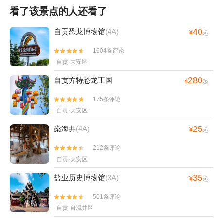
看了该景点的人还看了
40
自贡恐龙博物馆
(4A)
¥
起
1604条评论


自贡·大安区
280
自贡方特恐龙王国
¥
起
175条评论


自贡·大安区
25
燊海井
(4A)
¥
起
212条评论


自贡·大安区
35
盐业历史博物馆
(3A)
¥
起
501条评论


自贡·自流井区