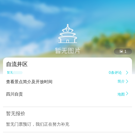


1
自流井区
0条评论

暂无点评
查看景点简介及开放时间
简介


四川自贡
地图
暂无报价
暂无门票预订，我们正在努力补充