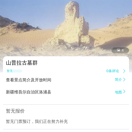


4
山普拉古墓群
0条评论

暂无点评
查看景点简介及开放时间
简介


新疆维吾尔自治区洛浦县
地图
暂无报价
暂无门票预订，我们正在努力补充