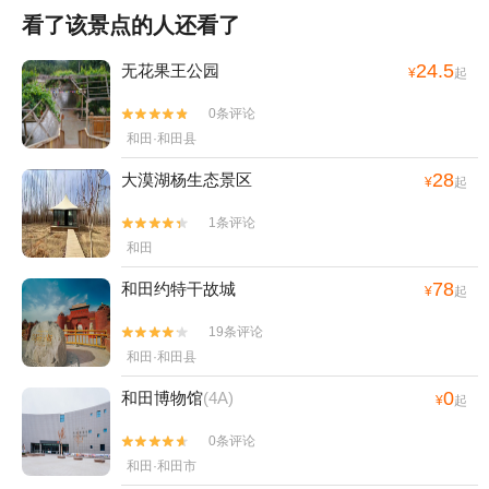
看了该景点的人还看了
24.5
无花果王公园
¥
起
0条评论


和田·和田县
28
大漠湖杨生态景区
¥
起
1条评论


和田
78
和田约特干故城
¥
起
19条评论


和田·和田县
0
和田博物馆
(4A)
¥
起
0条评论


和田·和田市