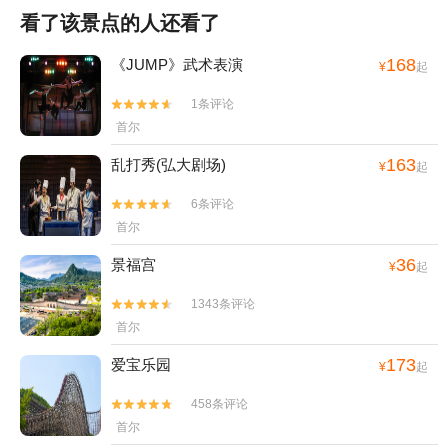
看了该景点的人还看了
168
《JUMP》武术表演
¥
起
1条评论


首尔
163
乱打秀(弘大剧场)
¥
起
6条评论


首尔
36
景福宫
¥
起
1343条评论


首尔
173
爱宝乐园
¥
起
458条评论


首尔