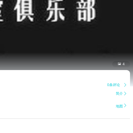

4
0条评论

简介


地图