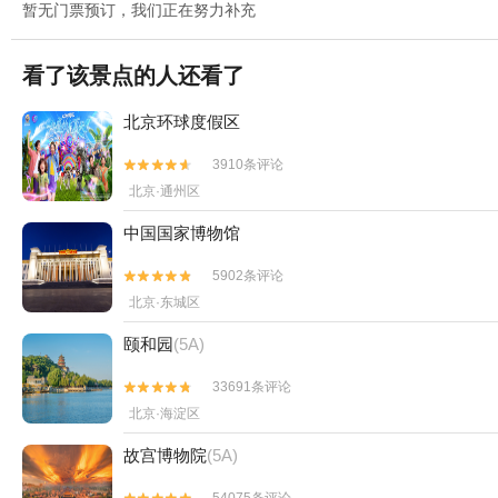
暂无门票预订，我们正在努力补充
看了该景点的人还看了
北京环球度假区
3910条评论


北京·通州区
中国国家博物馆
5902条评论


北京·东城区
颐和园
(5A)
33691条评论


北京·海淀区
故宫博物院
(5A)