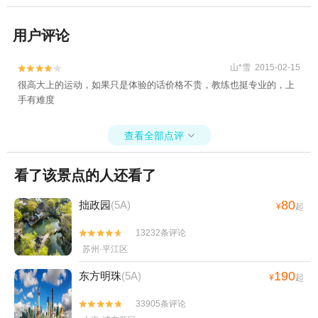
用户评论
山*雪 2015-02-15


很高大上的运动，如果只是体验的话价格不贵，教练也挺专业的，上
手有难度
查看全部点评

看了该景点的人还看了
80
拙政园
(5A)
¥
起
13232条评论


苏州·平江区
190
东方明珠
(5A)
¥
起
33905条评论

