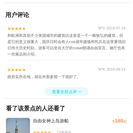
用户评论
M*0 2018-07-16


和欧洲和其他不少美国城市的建筑比这算是一个一般恢弘的建筑，但
是它的意义很重大，国庆日时会有人cos成华盛顿和民兵在这里重现旧
日伟大历史时刻。游客可以坐在大厅听coser朗诵自由宣言。侧厅也有
一些展品和介绍。
M*6 2018-09-15


政府实所在地，就在外面参观一下就好了。
查看全部点评

看了该景点的人还看了
189
自由女神上岛游船
¥
起
15条评论

