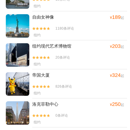
纽约
189
自由女神像
¥
起
1180条评论


纽约
203
纽约现代艺术博物馆
¥
起
20条评论


纽约
324
帝国大厦
¥
起
826条评论


纽约
250
洛克菲勒中心
¥
起
0条评论


纽约