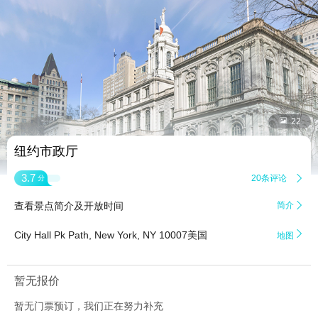


22
纽约市政厅
3.7
20条评论

分
查看景点简介及开放时间
简介


City Hall Pk Path, New York, NY 10007美国
地图
暂无报价
暂无门票预订，我们正在努力补充