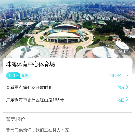


14
珠海体育中心体育场
5.0
1条评论

分
超赞
查看景点简介及开放时间
简介


广东珠海市香洲区红山路163号
地图
暂无报价
暂无门票预订，我们正在努力补充