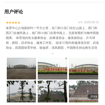
用户评论
o*n 2020-05-21


体育中心占地面积约一平方公里，东门和小东门在红山路上，西门和
西2门在健民路上，南门和小南门在香华路上，北面有围栏与梅华西路
隔离。 体育场内有太极拳协会，跆拳道协会，健美操协会，乒乓球
馆，棋院，武术协会，健身工作室。 游泳🏊🏻馆内有健身俱乐部，武道
协会，容国团体育学校，瑜伽房，清风棋院，中国救生协会救生员培
训中心。 体育馆内有保龄球中心和铭将桌球。 全民健身广场上有露天

足球场，篮球场，乒乓球桌，为市民健身运动提供了良好的场所。
共9张