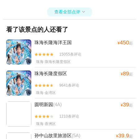
查看全部点评

看了该景点的人还看了
450
珠海长隆海洋王国
¥
起
15055条评论


珠海·珠海长隆度假区
89
珠海长隆度假区
¥
起
9641条评论


珠海·金湾区
39
圆明新园
(4A)
¥
起
1210条评论


珠海·香洲区
39.9
孙中山故里旅游区
(5A)
¥
起