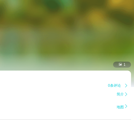

1
0条评论

简介


地图