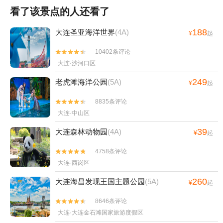
看了该景点的人还看了
188
大连圣亚海洋世界
(4A)
¥
起
10402条评论


大连·沙河口区
249
老虎滩海洋公园
(5A)
¥
起
8835条评论


大连·中山区
39
大连森林动物园
(4A)
¥
起
4758条评论


大连·西岗区
260
大连海昌发现王国主题公园
(5A)
¥
起
8646条评论


大连·大连金石滩国家旅游度假区