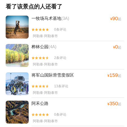
看了该景点的人还看了
90
一牧场马术基地
(3A)
¥
起
0条评论


阿勒泰·阿勒泰市
0
桦林公园
(4A)
¥
起
2条评论


阿勒泰·阿勒泰市
159
将军山国际滑雪度假区
¥
起
13条评论


阿勒泰·阿勒泰市
350
阿禾公路
¥
起
0条评论


阿勒泰·阿勒泰市