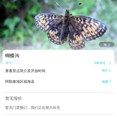


3
蝴蝶沟
0条评论

暂无点评
查看景点简介及开放时间
简介


阿勒泰地区福海县
地图
暂无报价
暂无门票预订，我们正在努力补充