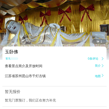


1
玉卧佛
0条评论

暂无点评
查看景点简介及开放时间
简介


江苏省苏州昆山市千灯古镇
地图
暂无报价
暂无门票预订，我们正在努力补充