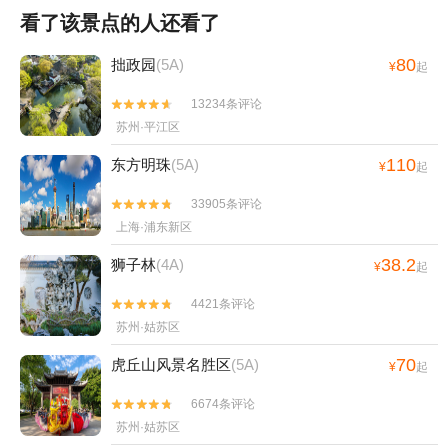
看了该景点的人还看了
80
拙政园
(5A)
¥
起
13234条评论


苏州·平江区
110
东方明珠
(5A)
¥
起
33905条评论


上海·浦东新区
38.2
狮子林
(4A)
¥
起
4421条评论


苏州·姑苏区
70
虎丘山风景名胜区
(5A)
¥
起
6674条评论


苏州·姑苏区