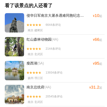
看了该景点的人还看了
10
侵华日军南京大屠杀遇难同胞纪念馆
(4A)
¥
起
6644条评论


南京·建邺区
66
红山森林动物园
(4A)
¥
起
2144条评论


南京·玄武区
95
瘦西湖
(5A)
¥
起
13934条评论


扬州·邗江区
31.2
南京总统府
(4A)
¥
起
20545条评论


南京·玄武区