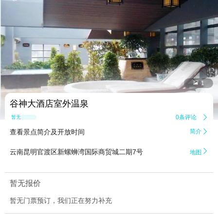


1
谷神大酒店室外温泉
0条评论

暂无点评
查看景点简介及开放时间
简介


云南昆明官渡区新螺蛳湾国际商贸城二期7号
地图
暂无报价
暂无门票预订，我们正在努力补充