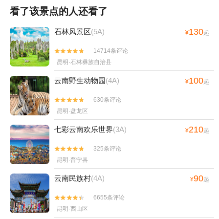
看了该景点的人还看了
130
石林风景区
(5A)
¥
起
14714条评论


昆明·石林彝族自治县
100
云南野生动物园
(4A)
¥
起
630条评论


昆明·盘龙区
210
七彩云南欢乐世界
(3A)
¥
起
325条评论


昆明·晋宁县
90
云南民族村
(4A)
¥
起
6655条评论


昆明·西山区