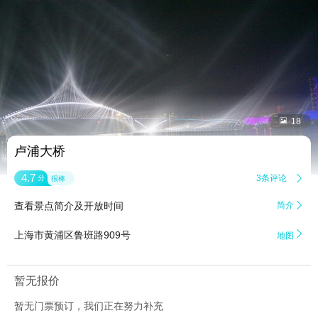


18
卢浦大桥
4.7
3条评论

分
很棒
查看景点简介及开放时间
简介


上海市黄浦区鲁班路909号
地图
暂无报价
暂无门票预订，我们正在努力补充