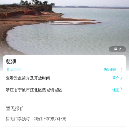


2
慈湖
0条评论

暂无点评
查看景点简介及开放时间
简介


浙江省宁波市江北区慈城镇城区
地图
暂无报价
暂无门票预订，我们正在努力补充