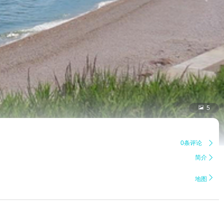

5
0条评论

简介


地图