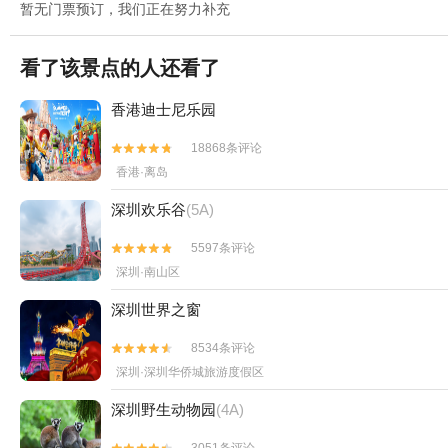
暂无门票预订，我们正在努力补充
看了该景点的人还看了
香港迪士尼乐园
18868条评论


香港·离岛
深圳欢乐谷
(5A)
5597条评论


深圳·南山区
深圳世界之窗
8534条评论


深圳·深圳华侨城旅游度假区
深圳野生动物园
(4A)