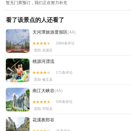
暂无门票预订，我们正在努力补充
看了该景点的人还看了
天河潭旅游度假区
(4A)
2084条评论


贵阳·花溪区
桃源河漂流
171条评论


贵阳·修文县
南江大峡谷
(4A)
506条评论


贵阳·开阳县
花溪夜郎谷