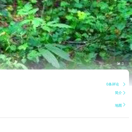

3
0条评论

简介


地图