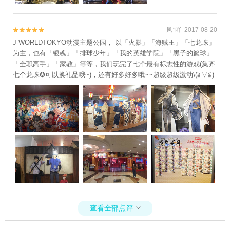
凤*吖 2017-08-20


J-WORLDTOKYO动漫主题公园， 以「火影」「海贼王」「七龙珠」
为主，也有「银魂」「排球少年」「我的英雄学院」「黑子的篮球」
「全职高手」「家教」等等，我们玩完了七个最有标志性的游戏(集齐
七个龙珠✪可以换礼品哦~)，还有好多好多哦~~超级超级激动\(≧▽≦)
查看全部点评
