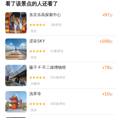
看了该景点的人还看了
97
东京乐高探索中心
¥
起
1条评论


东京
169
涩谷SKY
¥
起
12条评论


东京
78
藤子·F·不二雄博物馆
¥
起
241条评论


川崎市
10
浅草寺
¥
起
165条评论


东京