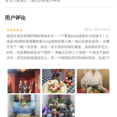
暂无门票预订，我们正在努力补充
用户评论
萌*儿 2017-10-23


很适合来这里缅怀我的青春岁月！一个看着jump漫画长大的孩子！入
场是360度的屏幕飘散着Jump里的经典人物！他们会将欢迎词！ 在餐
厅买了一碗一乐拉面，坐在一乐大叔的对面吃着面，虽然真的不怎么
好吃，但是要的就是这个情怀！ 海贼王区的三个游戏一个相当于旋转
木马；乔巴的游戏很好玩儿，背一个萌萌哒乔巴和他的背包，完成7个
小游戏帮路飞收集药材；还有一个坐车mini梅里或者鲨鱼三号，跟着

记忆贝回忆过往！ 龙珠区的三个游戏，一个筋斗云体感游戏；一个比
武的体感游戏；另一个是解救危机的任务游戏，这个游戏很有趣，有1
0个小游戏，场景很好！