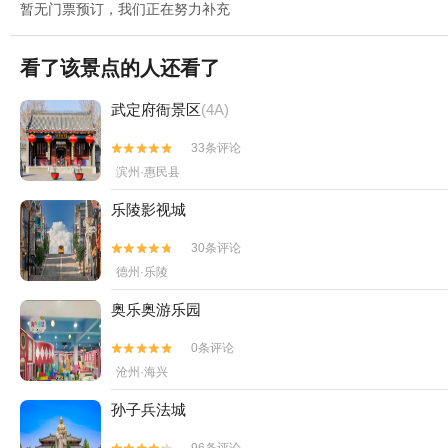
暂无门票预订，我们正在努力补充
看了该景点的人还看了
武定府衙景区
(4A)
33条评论


滨州·惠民县
乐陵影视城
30条评论


德州·乐陵
奥乐奥游乐园
0条评论


沧州·海兴
孙子兵法城