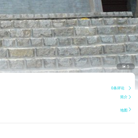

5
0条评论

简介


地图