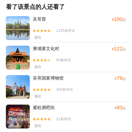
看了该景点的人还看了
100
吴哥窟
¥
起
1235条评论


暹粒
122
柬埔寨文化村
¥
起
93条评论


暹粒
79
吴哥国家博物馆
¥
起
404条评论


暹粒
93
暹粒酒吧街
¥
起
21条评论


暹粒