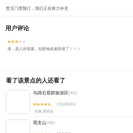
暂无门票预订，我们正在努力补充
用户评论


亲，是八卦营墓，别把地名都弄错了！！！
看了该景点的人还看了
马蹄石窟群旅游区
(4A)
1510条评论


张掖·肃南县
焉支山
(4A)