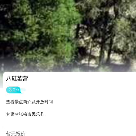
八硅墓营
3.0
分
查看景点简介及开放时间
甘肃省张掖市民乐县
暂无报价