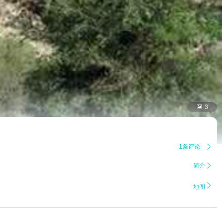

3
1条评论

简介


地图