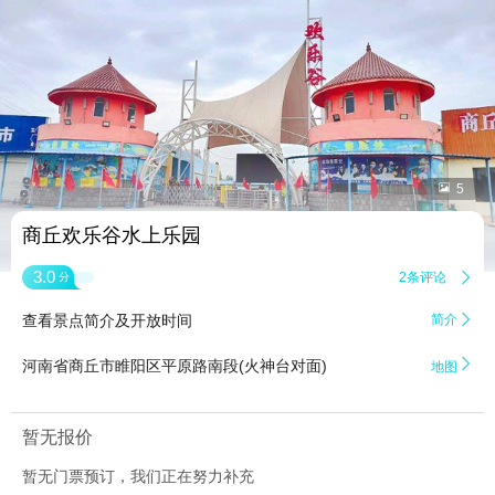


5
商丘欢乐谷水上乐园
3.0
2条评论

分
查看景点简介及开放时间
简介


河南省商丘市睢阳区平原路南段(火神台对面)
地图
暂无报价
暂无门票预订，我们正在努力补充