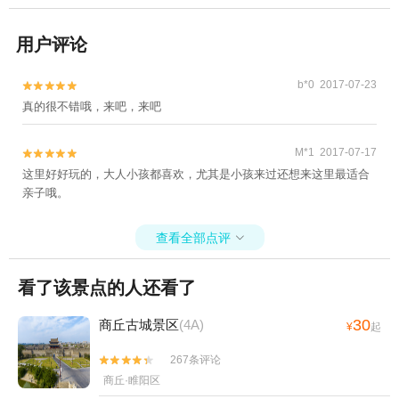
用户评论
b*0 2017-07-23


真的很不错哦，来吧，来吧
M*1 2017-07-17


这里好好玩的，大人小孩都喜欢，尤其是小孩来过还想来这里最适合
亲子哦。
查看全部点评

看了该景点的人还看了
30
商丘古城景区
(4A)
¥
起
267条评论


商丘·睢阳区