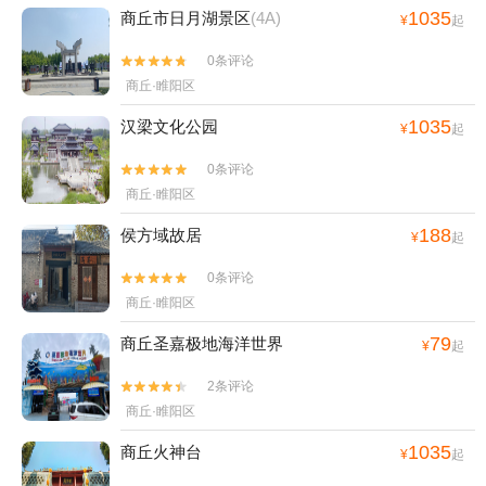
1035
商丘市日月湖景区
(4A)
¥
起
0条评论


商丘·睢阳区
1035
汉梁文化公园
¥
起
0条评论


商丘·睢阳区
188
侯方域故居
¥
起
0条评论


商丘·睢阳区
79
商丘圣嘉极地海洋世界
¥
起
2条评论


商丘·睢阳区
1035
商丘火神台
¥
起