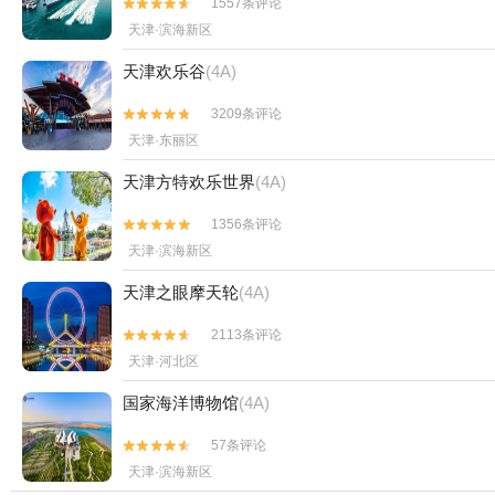
1557条评论


天津·滨海新区
天津欢乐谷
(4A)
3209条评论


天津·东丽区
天津方特欢乐世界
(4A)
1356条评论


天津·滨海新区
天津之眼摩天轮
(4A)
2113条评论


天津·河北区
国家海洋博物馆
(4A)
57条评论


天津·滨海新区