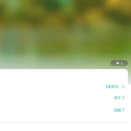

1
1条评论

简介


地图