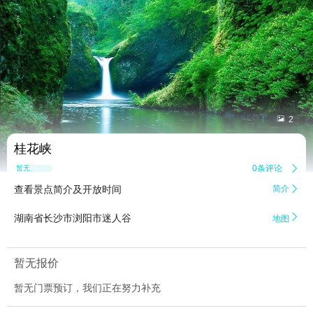


2
桂花峡
0条评论

暂无点评
查看景点简介及开放时间
简介


湖南省长沙市浏阳市迷人谷
地图
暂无报价
暂无门票预订，我们正在努力补充