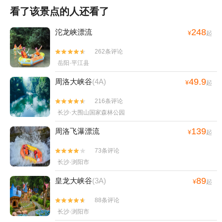
看了该景点的人还看了
248
沱龙峡漂流
¥
起
262条评论


岳阳·平江县
49.9
周洛大峡谷
(4A)
¥
起
216条评论


长沙·大围山国家森林公园
139
周洛飞瀑漂流
¥
起
73条评论


长沙·浏阳市
89
皇龙大峡谷
(3A)
¥
起
88条评论


长沙·浏阳市