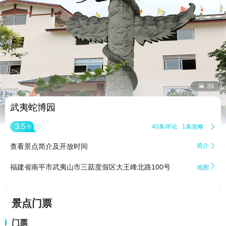


39
武夷蛇博园
3.5
40条评论
1条攻略

分
查看景点简介及开放时间
简介


福建省南平市武夷山市三菇度假区大王峰北路100号
地图
景点门票
门票