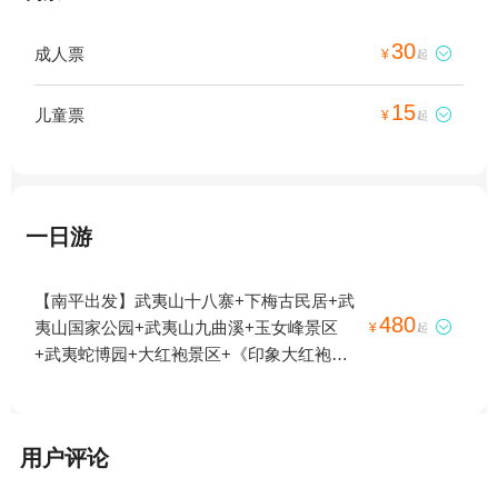
30
成人票

¥
起
15
儿童票

¥
起
一日游
【南平出发】武夷山十八寨+下梅古民居+武
480
夷山国家公园+武夷山九曲溪+玉女峰景区

¥
起
+武夷蛇博园+大红袍景区+《印象大红袍》
演出+武夷传奇梦幻海乐园+九曲溪竹筏漂流
+皓天通航飞行营地1日游
用户评论