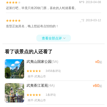
M*9 2019-04-08


还算行吧，毕竟只有20块门票，喜欢的人蛇就看看。
_*2 2019-03-12


造型正如其名，晚上想起有点怕怕的！
查看全部点评

看了该景点的人还看了
0
武夷山国家公园
(5A)
¥
起
3458条评论


南平·武夷山市
60
武夷香江茗苑
(4A)
¥
起
1条评论


南平·武夷山市