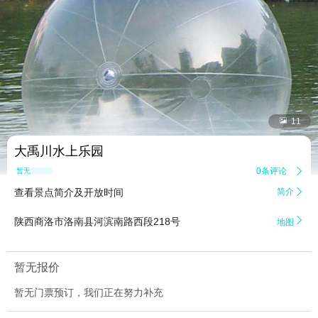


11
大禹川水上乐园
0条评论

暂无点评
查看景点简介及开放时间
简介


陕西商洛市洛南县河滨南路西段218号
地图
暂无报价
暂无门票预订，我们正在努力补充