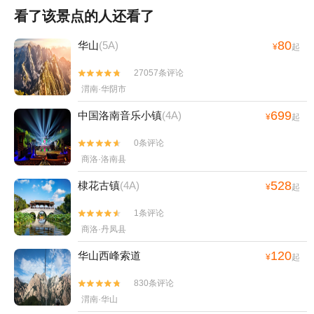
看了该景点的人还看了
80
华山
(5A)
¥
起
27057条评论


渭南·华阴市
699
中国洛南音乐小镇
(4A)
¥
起
0条评论


商洛·洛南县
528
棣花古镇
(4A)
¥
起
1条评论


商洛·丹凤县
120
华山西峰索道
¥
起
830条评论


渭南·华山