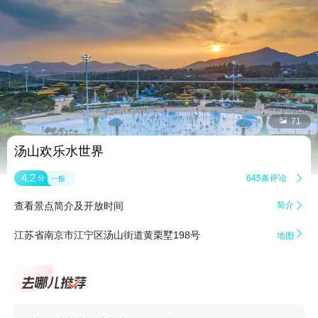


71
汤山欢乐水世界
4.2
645条评论

分
一般
查看景点简介及开放时间
简介


江苏省南京市江宁区汤山街道黄栗墅198号
地图