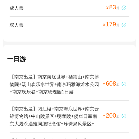
83
成人票

¥
起
179
双人票

¥
起
一日游
【南京出发】南京海底世界+栖霞山+南京博
608
物院+汤山欢乐水世界+南京玛雅海滩水公园

¥
起
+南京欢乐谷+南京玫瑰园1日游
【南京出发】阅江楼+南京海底世界+南京云
200
锦博物馆+中山陵景区+明孝陵+侵华日军南

¥
起
京大屠杀遇难同胞纪念馆+珍珠泉风景区+阳
山碑材+雨花台+栖霞山+梅园新村纪念馆+云
山+秦淮河画舫+南京总统府+鸡鸣寺+南京长