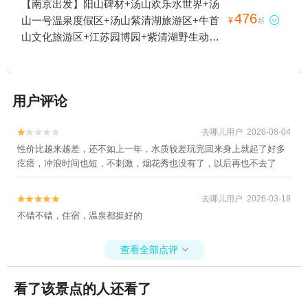
【南京出发】阳山碑材+汤山欢乐水世界+汤
江大桥+夫子庙+音乐台+高淳老街+莫愁湖景
476
山一号温泉度假区+汤山紫清湖旅游区+牛首

¥
起
区+金牛湖风景区+南京博物院+南京中山植
山文化旅游区+江苏园博园+紫清湖野生动物
物园+南京台城+南京城墙+灵谷景区+玄武湖
世界+金陵小城+汤山紫清湖旅游区森林温泉1
公园-情侣园+南京石头城+雨花石博物馆+钟
日游
山风景名胜区+南京大学(鼓楼校区)+玄武湖
景区+美龄宫+雨花阁+夫子庙大成殿+汤山欢
用户评论
乐水世界+南京植物博览园+南京科技馆+汤
山圣泉温泉+汤山紫清湖旅游区+平山森林公
去哪儿用户 2026-08-04


园+红山森林动物园+南京冠军溜冰场+南京
性价比越来越差，还不如上一年，水质较差玩完回来身上就起了好多
疙瘩，冲浪时间也短，不刺激，烟花秀也没有了，以后再也不去了
汤山海润温泉度假山庄+浦口珍珠泉野生动物
生态园+雨花台烈士陵园+汤山古溶洞+牛首
山文化旅游区+南京玄武湖游船+汤山翠谷现
去哪儿用户 2026-03-18


代农业示范园+南京光阳大舞台+高淳国际慢
不错不错，住宿，温泉都挺好的
城+南京汤山勐拉温泉+高淳非遗展示馆+新
四军驻高淳办事处旧址+高淳国际慢城建峰农
查看全部点评

家乐+高淳国际慢城长春农家+高淳国际慢城
长青农家乐+南京汤山温泉宾馆+南京保利大
看了该景点的人还看了
剧院+南京大行宫会堂+南京人民大会堂+南