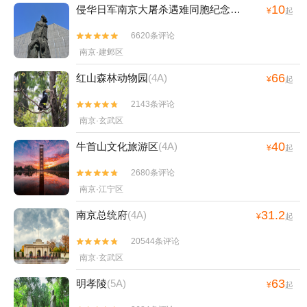
京奥体中心+工人汤山温泉+桃花岛风景区
10
侵华日军南京大屠杀遇难同胞纪念馆
(4A)
¥
起
+南京乐天世界+大报恩寺遗址景区+奔跑拓
6620条评论
展乐园（玄武湖公园站）+奔跑拓展乐园（汤


南京·建邺区
山地质公园站）+大报恩寺遗址景区+冶山国
家矿山公园+南京明故宫遗址公园+夫子庙游
66
红山森林动物园
(4A)
¥
起
船(泮池码头)+达摩古洞+玄武湖游船（阳光
码头）+南京火车来斯+南京万达乐园+汤山
2143条评论


方山国家地质公园博物馆+汤山温泉房车营地
南京·玄武区
露天茶园温泉+雨花台游乐园+汤山矿坑公园
40
牛首山文化旅游区
(4A)
¥
起
+南京玄武湖菱洲乐园+溧水周园+金牛湖野
生动物王国+南京师范大学+夫子庙5D光影星
2680条评论


空艺术馆+夫子庙秦淮风光带+南京眼步行桥
南京·江宁区
+雨花茶博物馆+雨花茶文化区+南京游子山
31.2
南京总统府
(4A)
¥
起
休闲旅游区+厚塘汤泉+南京欢乐谷+汤山一
品温泉+南京弘海温泉+南京魔都温泉+汤山
20544条评论


欢乐水世界+南京汤山紫清湖旅游度假区熊猫
南京·玄武区
馆+汤山涵田·臻温泉+侵华日军向新四军投降
63
明孝陵
(5A)
处旧址+南京玫瑰园+金陵小城+南京市博物
¥
起
馆+丽池宫韩式汗蒸温泉会馆+南京幻境世界