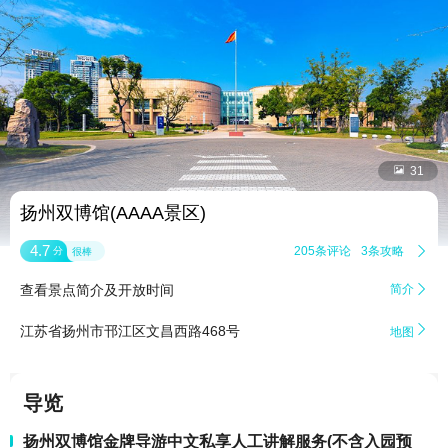


31
扬州双博馆(AAAA景区)
4.7
205条评论
3条攻略

分
很棒
查看景点简介及开放时间
简介


江苏省扬州市邗江区文昌西路468号
地图
导览
扬州双博馆金牌导游中文私享人工讲解服务(不含入园预