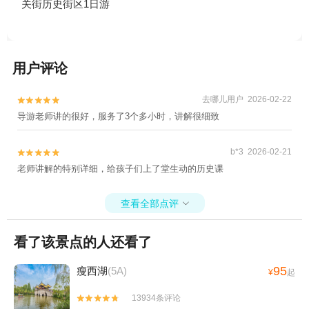
关街历史街区1日游
+周恩来童年读书旧址+镇国寺+朴园+宁国寺
+宝应革命烈士纪念馆+宝应博物馆+宋夹城
考古遗址公园+扬州水文化博物馆+独秀山大
明寺+高邮奎楼+周恩来少年读书旧址+高邮
用户评论
湖+扬州八怪纪念馆+春江花月夜唯美扬州
+扬州天乐湖嬉乐谷-已下线+扬州清池温泉
去哪儿用户 2026-02-22


+扬州海浪谷水上乐园+扬州红星赛车场+扬
导游老师讲的很好，服务了3个多小时，讲解很细致
州东方高尔夫+扬州太阳岛高尔夫球场+扬州
大剧院+扬州芍药园+扬州古运河游览+扬州
b*3 2026-02-21


京华维景酒店+扬州水上乐园+马可波罗花世
老师讲解的特别详细，给孩子们上了堂生动的历史课
界+高邮湖芦苇荡湿地公园+捺山地质公园
+扬州乐园+扬州本地玩乐+扬州赛马场+扬州
查看全部点评

东关街历史文化街+瘦西湖游船+扬州天乐湖
嬉乐谷+同兴当铺+高邮湖滩郊野公园+扬州
看了该景点的人还看了
极地海洋世界萌宠乐园+扬州大易温泉汇+清
水潭旅游度假区+扬州园博会（园博园）+扬
95
瘦西湖
(5A)
¥
起
州枣林湾园博园+扬州Q宠乐园+扬州珠湖小
镇+扬州邵伯湖室内滑雪场+润德菲尔庄园
13934条评论


+edong科学公园(钜城华亿广场店)+汪曾祺纪