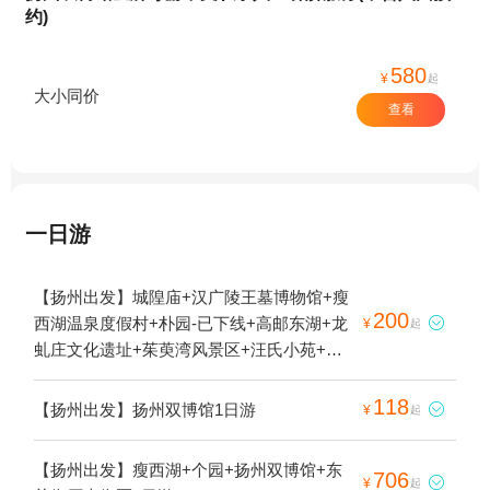
约)
580
¥
起
大小同价
查看
一日游
【扬州出发】城隍庙+汉广陵王墓博物馆+瘦
200
西湖温泉度假村+朴园-已下线+高邮东湖+龙

¥
起
虬庄文化遗址+茱萸湾风景区+汪氏小苑+唐
城遗址+观音山+瘦西湖+仙鹤寺+扬州古运河
+个园+凤凰岛生态旅游区+马可波罗纪念馆
118
【扬州出发】扬州双博馆1日游

¥
起
+何园+大明寺+西郊森林公园+唐城+文游台
+镇国寺塔+扬州双博馆+掬花楼+栖灵塔+红
【扬州出发】瘦西湖+个园+扬州双博馆+东
706
山体育公园+宝应湖国家湿地公园+京华城

¥
起