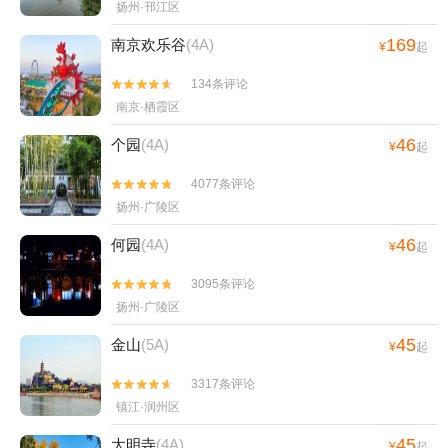
扬州·邗江区
念馆+扬州世博园+驿心水上乐园+扬州高邮
169
南京欢乐谷
(4A)
驿心温泉度假村+teamLab未来游乐园+扬州
¥
起
华侨城梦幻之城+户外猩球山野度假乐园+中
134条评论


国大运河博物馆+高邮博物馆+高邮王氏故居
南京·栖霞区
+高邮·湖上花海+北湖湿地公园+泥途渔乐村
+宝应动物园+大明寺鉴真东渡禅茶秀+扬州
46
个园
(4A)
¥
起
陈园+扬州安信古化石博物馆+扬州航空馆
4077条评论


+瘦西湖街道+大明寺戒台+扬州大学虹桥专
扬州·广陵区
家楼+PANTURE扬州攀趣探险乐园+扬州非
遗珍宝馆+扬州汉陵苑-天山汉墓(扬州)+勇龙
46
何园
(4A)
¥
起
宾馆+隋炀帝陵遗址公园1日游
3095条评论


扬州·广陵区
45
金山
(5A)
¥
起
3317条评论


镇江·润州区
45
大明寺
(4A)
¥
起