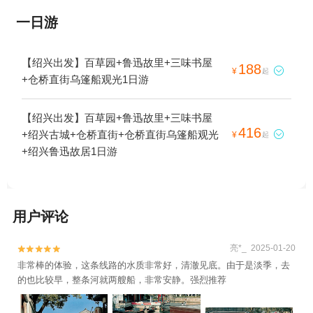
一日游
【绍兴出发】百草园+鲁迅故里+三味书屋
188

¥
起
+仓桥直街乌篷船观光1日游
【绍兴出发】百草园+鲁迅故里+三味书屋
416
+绍兴古城+仓桥直街+仓桥直街乌篷船观光

¥
起
+绍兴鲁迅故居1日游
用户评论
亮*_ 2025-01-20


非常棒的体验，这条线路的水质非常好，清澈见底。由于是淡季，去
的也比较早，整条河就两艘船，非常安静。强烈推荐