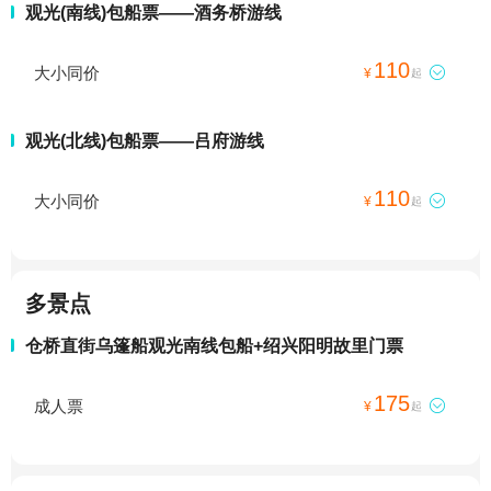
观光(南线)包船票——酒务桥游线
110
大小同价

¥
起
观光(北线)包船票——吕府游线
110
大小同价

¥
起
多景点
仓桥直街乌篷船观光南线包船+绍兴阳明故里门票
175
成人票

¥
起