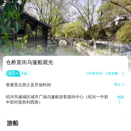


27
仓桥直街乌篷船观光
4.5
145条评论
1条攻略

分
不错
查看景点简介及开放时间
简介

绍兴市越城区城市广场乌篷船游客接待中心（绍兴一中初
地图
中部对面胜利西路）

游船