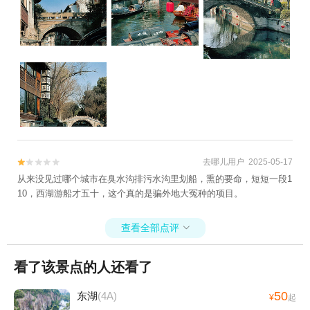
去哪儿用户 2025-05-17


从来没见过哪个城市在臭水沟排污水沟里划船，熏的要命，短短一段1
10，西湖游船才五十，这个真的是骗外地大冤种的项目。
查看全部点评

看了该景点的人还看了
50
东湖
(4A)
¥
起