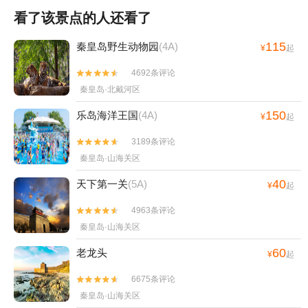
看了该景点的人还看了
115
秦皇岛野生动物园
(4A)
¥
起
4692条评论


秦皇岛·北戴河区
150
乐岛海洋王国
(4A)
¥
起
3189条评论


秦皇岛·山海关区
40
天下第一关
(5A)
¥
起
4963条评论


秦皇岛·山海关区
60
老龙头
¥
起
6675条评论


秦皇岛·山海关区