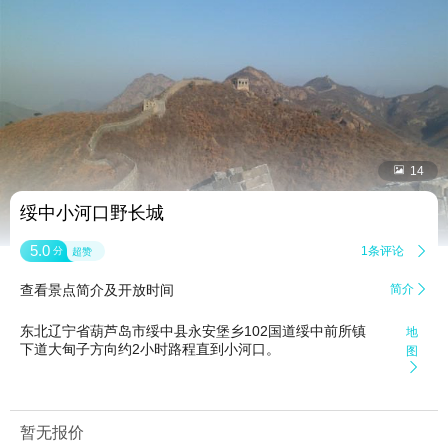


14
绥中小河口野长城
5.0
1条评论

分
超赞
查看景点简介及开放时间
简介

东北辽宁省葫芦岛市绥中县永安堡乡102国道绥中前所镇
地
下道大甸子方向约2小时路程直到小河口。
图

暂无报价