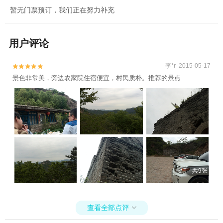
暂无门票预订，我们正在努力补充
用户评论
李*r 2015-05-17


景色非常美，旁边农家院住宿便宜，村民质朴。推荐的景点
共9张
查看全部点评
