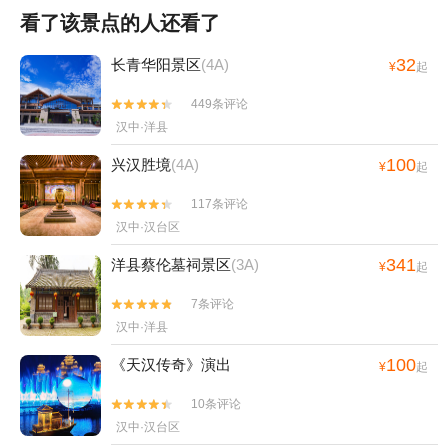
看了该景点的人还看了
32
长青华阳景区
(4A)
¥
起
449条评论


汉中·洋县
100
兴汉胜境
(4A)
¥
起
117条评论


汉中·汉台区
341
洋县蔡伦墓祠景区
(3A)
¥
起
7条评论


汉中·洋县
100
《天汉传奇》演出
¥
起
10条评论


汉中·汉台区