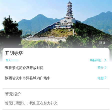


3
开明寺塔
0条评论

暂无点评
查看景点简介及开放时间
简介


陕西省汉中市洋县城内广场中
地图
暂无报价
暂无门票预订，我们正在努力补充