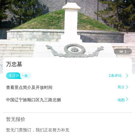


1
万忠墓
4.0
2条评论

分
一般
查看景点简介及开放时间
简介


中国辽宁旅顺口区九三路北侧
地图
暂无报价
暂无门票预订，我们正在努力补充