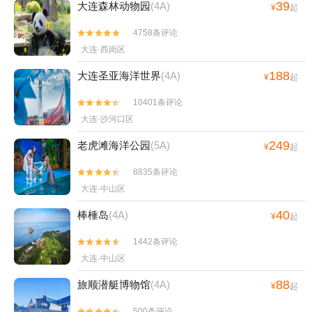
39
大连森林动物园
(4A)
¥
起
4758条评论


大连·西岗区
188
大连圣亚海洋世界
(4A)
¥
起
10401条评论


大连·沙河口区
249
老虎滩海洋公园
(5A)
¥
起
8835条评论


大连·中山区
40
棒棰岛
(4A)
¥
起
1442条评论


大连·中山区
88
旅顺潜艇博物馆
(4A)
¥
起
500条评论

